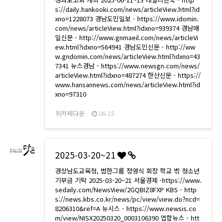
s://daily.hankooki.com/news/articleView.html?id
xno=1228073 경남도민일보 - https://www.idomin.
com/news/articleView.html?idxno=939374 경남매
일신문 - http://www.gnmaeil.com/news/articleVi
ew.html?idxno=564941 경남도민신문 - http://ww
w.gndomin.com/news/articleView.html?idxno=43
7341 뉴스경남 - https://www.newsgn.com/news/
articleView.html?idxno=487274 한산신문 - https://
www.hansannews.com/news/articleView.html?id
xno=97310
위카페다온
06-15
2025-03-20~21
경상남도교육청, 범한그룹 정영식 회장 학교 밖 청소년
기부금 기탁 2025-03-20~21 서울경제 -https://www.
sedaily.com/NewsView/2GQBIZ8FXP KBS - http
s://news.kbs.co.kr/news/pc/view/view.do?ncd=
8206310&ref=A 뉴시스 - https://www.newsis.co
m/view/NISX20250320_0003106390 엽합뉴스 - htt