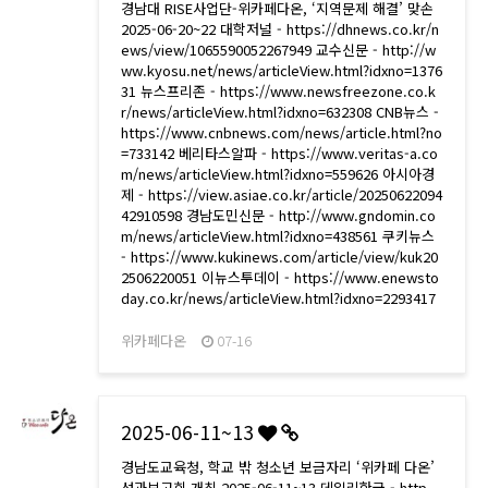
경남대 RISE사업단-위카페다온, ‘지역문제 해결’ 맞손
2025-06-20~22 대학저널 - https://dhnews.co.kr/n
ews/view/1065590052267949 교수신문 - http://w
ww.kyosu.net/news/articleView.html?idxno=1376
31 뉴스프리존 - https://www.newsfreezone.co.k
r/news/articleView.html?idxno=632308 CNB뉴스 -
https://www.cnbnews.com/news/article.html?no
=733142 베리타스알파 - https://www.veritas-a.co
m/news/articleView.html?idxno=559626 아시아경
제 - https://view.asiae.co.kr/article/20250622094
42910598 경남도민신문 - http://www.gndomin.co
m/news/articleView.html?idxno=438561 쿠키뉴스
- https://www.kukinews.com/article/view/kuk20
2506220051 이뉴스투데이 - https://www.enewsto
day.co.kr/news/articleView.html?idxno=2293417
위카페다온
07-16
2025-06-11~13
경남도교육청, 학교 밖 청소년 보금자리 ‘위카페 다온’
성과보고회 개최 2025-06-11~13 데일리한국 - http