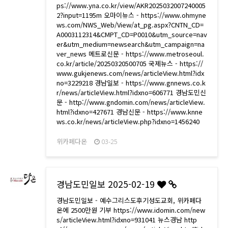
ps://www.yna.co.kr/view/AKR2025032007240005
2?input=1195m 오마이뉴스 - https://www.ohmyne
ws.com/NWS_Web/View/at_pg.aspx?CNTN_CD=
A0003112314&CMPT_CD=P0010&utm_source=nav
er&utm_medium=newsearch&utm_campaign=na
ver_news 메트로신문 - https://www.metroseoul.
co.kr/article/20250320500705 국제뉴스 - https://
www.gukjenews.com/news/articleView.html?idx
no=3229218 경남일보 - https://www.gnnews.co.k
r/news/articleView.html?idxno=606771 경남도민신
문 - http://www.gndomin.com/news/articleView.
html?idxno=427671 경남신문 - https://www.knne
ws.co.kr/news/articleView.php?idxno=1456240
위카페다온
03-25
경남도민일보 2025-02-19
경남도민일보 - 예수그리스도후기성도교회, 위카페다
온에 2500만원 기부 https://www.idomin.com/new
s/articleView.html?idxno=931041 뉴스경남 http